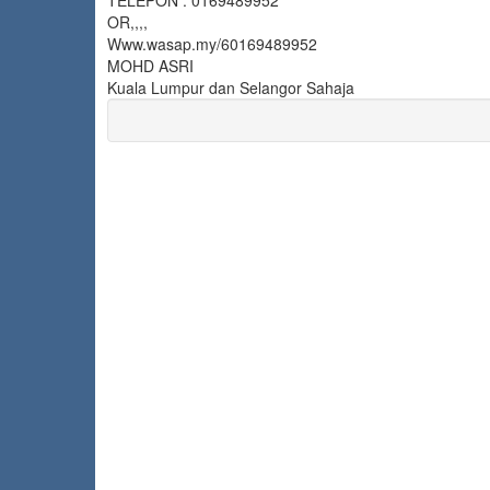
TELEPON : 0169489952
OR,,,,
Www.wasap.my/60169489952
MOHD ASRI
Kuala Lumpur dan Selangor Sahaja