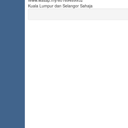
Www.wasap.my/60169489952
Kuala Lumpur dan Selangor Sahaja