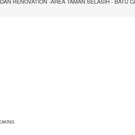
AN RENOVATION -AREA TAMAN SELASIH - BATU CA
LEAKING