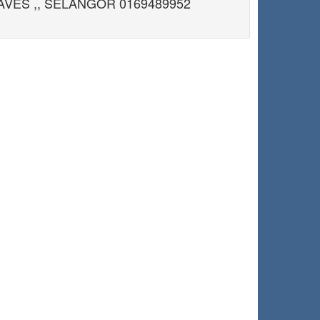
VES ,, SELANGOR 0169489952